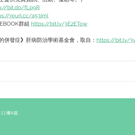
p://bit.do/fLp9R
ps://reurl.cc/a53jml
EBOOK群組 
https://bit.ly/3E2ETow
的併發症
》
肝病防治學術基金會，取自：
https://bit.ly/
11樓A室