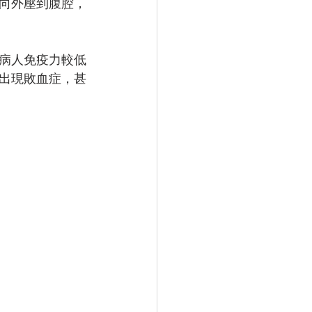
向外壓到腹腔，
病人免疫力較低
出現敗血症，甚