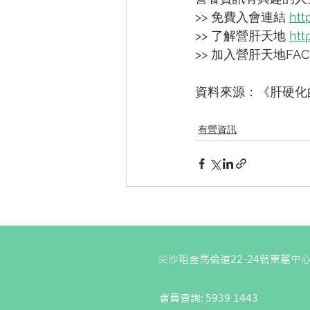
>> 免費入會連結 
htt
>> 了解營肝天地 
htt
>> 加入營肝天地FAC
資料來源：《肝硬化
有營資訊
尖沙咀金馬倫道22-24號東麗中心
會員查詢: 5939 1443