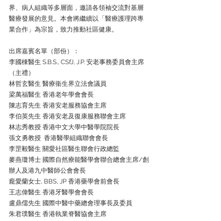
界、病人組織等多層面，邀請各領袖交流對基層
醫療發展的意見。本會將繼續以「醫療護理跨專
業合作」為宗旨，致力推動社區健康。
出席嘉賓名單（部份）：
李國棟醫生 S.B.S., CSfJ, J.P. 安老事務委員會主席
（主禮）
林哲玄醫生 醫療衞生界立法會議員
梁萬福醫生 香港老年學會會長
陳志育先生 香港安老服務協會主席
李伯英先生 香港安老及復康服務聯會主席
林志秀教授 香港中文大學中醫學院院長
張文勇教授  香港醫學組織聯會會長
李罡毅醫生 關愛社區醫生聯會行政總監
麥燕瓊博士 國際自然療能醫學會聯合總會主席/創
辦人及港九中醫師公會會長
龐愛蘭女士, BBS, JP 香港藥學會前會長
王志偉醫生 香港牙醫學會會長
盧鼎儒先生 國際中醫中藥總會理事長及委員
朱君璞醫生 香港執業脊醫協會主席