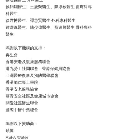
侯鈞翔醫生、王慶榮醫生、陳厚毅醫生 皮膚科專
科醫生
徐君博醫生、譚慧賢醫生 外科專科醫生
鍾礎逸醫生、陳少偉醫生、藍遠輝醫生 骨科專科
醫生
鳴謝以下機構的支持：
再生會
香港安老及復康服務聯會
港九勞工社團聯會—香港保健員協會
亞洲醫療復康及預防醫學聯會
香港能仁專上學院
香港安老服務協會
葵青安全社區及健康城市協會
關愛社區醫生聯會
國際中醫中藥總會
鳴謝以下贊助商：
鎖健
ASFA Water