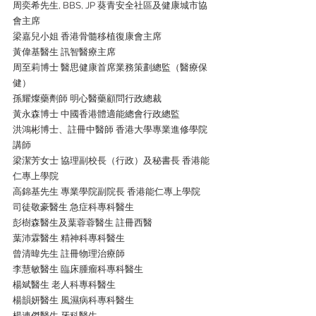
周奕希先生, BBS, JP 葵青安全社區及健康城市協
會主席
梁嘉兒小姐 香港骨髓移植復康會主席
黃偉基醫生 訊智醫療主席
周至莉博士 醫思健康首席業務策劃總監（醫療保
健）
孫耀燦藥劑師 明心醫藥顧問行政總裁
黃永森博士 中國香港體適能總會行政總監
洪鴻彬博士、註冊中醫師 香港大學專業進修學院
講師
梁潔芳女士 協理副校長（行政）及秘書長 香港能
仁專上學院
高錦基先生 專業學院副院長 香港能仁專上學院
司徒敬豪醫生 急症科專科醫生
彭樹森醫生及葉蓉蓉醫生 註冊西醫
葉沛霖醫生 精神科專科醫生
曾清暐先生 註冊物理治療師
李慧敏醫生 臨床腫瘤科專科醫生
楊斌醫生 老人科專科醫生
楊韻妍醫生 風濕病科專科醫生
楊連傑醫生 牙科醫生