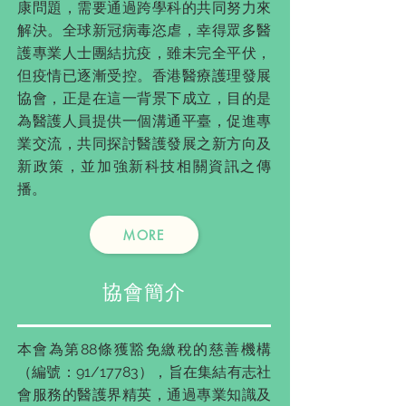
康問題，需要通過跨學科的共同努力來
解決。全球新冠病毒恣虐，幸得眾多醫
護專業人士團結抗疫，雖未完全平伏，
但疫情已逐漸受控。香港醫療護理發展
協會，正是在這一背景下成立，目的是
為醫護人員提供一個溝通平臺，促進專
業交流，共同探討醫護發展之新方向及
新政策，並加強新科技相關資訊之傳
播。
MORE
協會簡介
本會為第88條獲豁免繳稅的慈善機構
（編號：91/17783），旨在集結有志社
會服務的醫護界精英，通過專業知識及