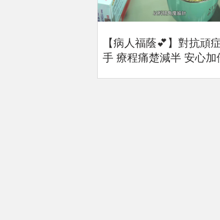
【病人福蔭💕】對抗頑
手 療程痛楚減半 安心加
💞！