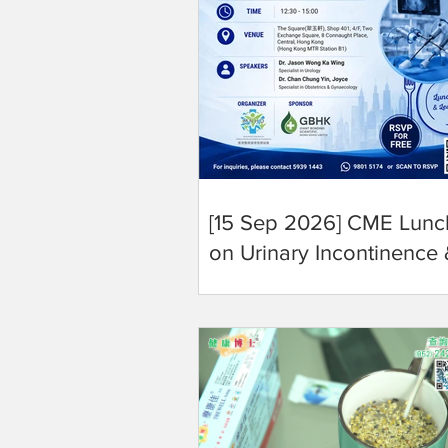
[15 Sep 2026] CME Lun
on Urinary Incontinence
Prostatic Disease
Management — Free
Registration Now Open