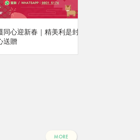
護同心迎新春｜精美利是封
心送贈
MORE