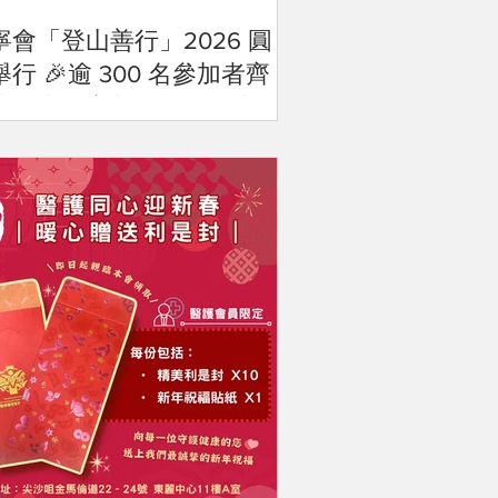
寧會「登山善行」2026 圓
行 🎉逾 300 名參加者齊
大潭支持寧養服務 籌款額突
100 萬港元