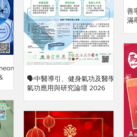
善
滿舉
集
破 
cheon
 &
🗣️中醫導引、健身氣功及醫學
氣功應用與研究論壇 2026