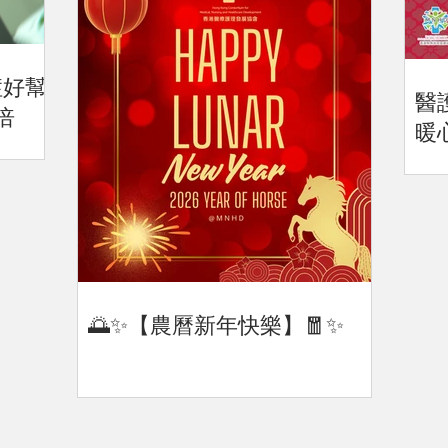
症好幫
醫
倍
暖
🌅✨【農曆新年快樂】🧧✨