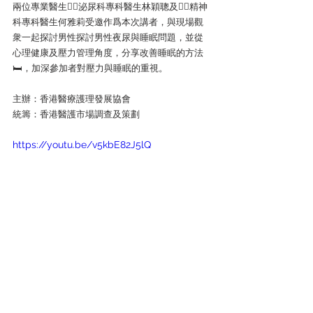
兩位專業醫生👨‍⚕泌尿科專科醫生林穎聰及👩‍⚕精神
科專科醫生何雅莉受邀作爲本次講者，與現場觀
衆一起探討男性探討男性夜尿與睡眠問題，並從
心理健康及壓力管理角度，分享改善睡眠的方法
🛏，加深參加者對壓力與睡眠的重視。
主辦：香港醫療護理發展協會
統籌：香港醫護市場調查及策劃
https://youtu.be/v5kbE82J5lQ