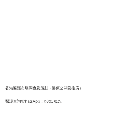
——————————————————
香港醫護市場調查及策劃（醫療公關及推廣）
醫護查詢WhatsApp：9801 5174
企業查詢WhatsApp：6743 4551
#MNHD
#香港醫療護理發展協會
#男士健康
#男
性睡眠
#睡眠干擾
#睡眠質素
#壓力問題
#男性泌