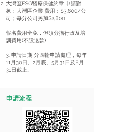
⼤灣區ESG醫療保健約章 申請對
象：⼤灣區企業 費⽤：$3,800/公
司；每分公司另加$2,800
報名費⽤全免，但須分擔⾏政及培
訓費⽤(不設退款)
3. 申請⽇期 分四輪申請處理，每年
11⽉30⽇、2⽉底、5⽉31⽇及8⽉
31⽇截⽌。
申請流程