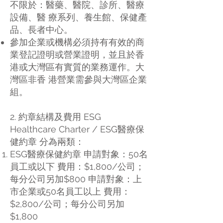
不限於：醫藥、醫院、診所、醫療
設備、醫 療系列、養⽣館、保健產
品、⻑者中⼼。
參加企業或機構必須持有有效的商
業登記證明或營業證明，並且於⾹
港或⼤灣區有實質的業務運作。⼤
灣區⾮⾹ 港營業需參與⼤灣區企業
組。
2. 約章結構及費⽤ ESG
Healthcare Charter / ESG醫療保
健約章 分為兩類：
ESG醫療保健約章 申請對象：50名
員⼯或以下 費⽤：$1,800/公司；
每分公司另加$800 申請對象：上
市企業或50名員⼯以上 費⽤：
$2,800/公司；每分公司另加
$1,800