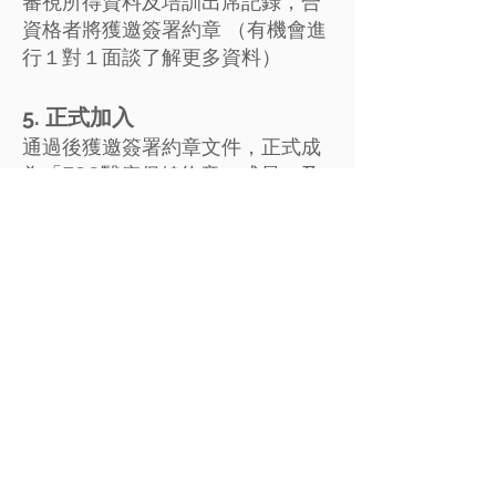
審視所得資料及培訓出席記錄，合
資格者將獲邀簽署約章 （有機會進
行１對１面談了解更多資料）
5. 正式加入
通過後獲邀簽署約章文件，正式成
為「ESG醫療保健約章」成員，及
享有成員福利。
立即申請加入約章 / 下載登記表
Flat A, 11/F, Eastern Flower Centre, 22-24