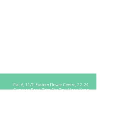
Flat A, 11/F, Eastern Flower Centre, 22-24
Cameron Road, Tsim Sha Tsui, Hong Kong
Enquiry for Member :
5939
1443