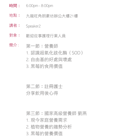
時間：
6:00pm - 8:00pm
地點：
九龍旺角朗豪坊辦公大樓21樓
講者：
Speaker2
對象：
歡迎從事護理行業人員
簡介 :
第一節：營養師
1. 認識超氧化歧化酶（SOD）
2. 自由基的好處與壞處
3. 黑莓的食用價值
第二節：註冊護士
分享飲用後心得
第三節：國家高級營養師 劉燕
1. 現今家庭營養需求
2. 植物營養的趨勢分析
3. 黑莓的營養價值