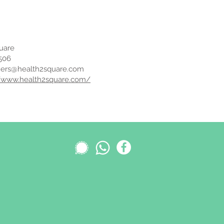
uare
506
ers@health2square.com
//www.health2square.com/