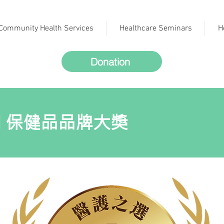
Community Health Services
Healthcare Seminars
H
Donation
 保健品品牌大獎