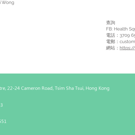
ei Wong
查詢
FB: Health Sq
電話：3709 6
電郵：
custom
網站：
https:
entre, 22-24 Cameron Road, Tsim Sha Tsui, Hong Kong
43
4551