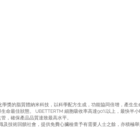
諾貝爾化學獎的脂質體納米科技，以科學配方生成，功能協同倍增，產生
命最佳狀態。 UBETTERTM 細胞吸收率高達90%以上，最快
監管，確保產品品質達致最高水平。
業知識及技術回饋社會，提供免費心臟檢查予有需要人士之餘，亦積極