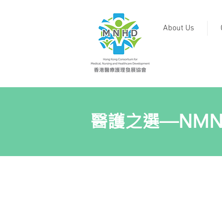
About Us
醫護之選—NMN